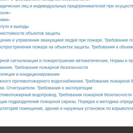
идических лиц и индивидуальных предпринимателей при осуществ
роля»
жима»
пути и выходы
гнестойкости объектов защиты
щения и управления эвакуацией людей при пожаре. Требования п
распространения пожара на объектах защиты. Требования к объе
арной сигнализации и пожаротушения автоматические. Нормы и п
ование. Требования пожарной безопасности
тиляция и кондиционирование
ужного противопожарного водоснабжения. Требования пожарной 
ая. Огнетушители. Требования к эксплуатации
ротивопожарный водопровод. Требования пожарной безопасности
ации подразделений пожарной охраны. Порядок и методика опред
категорий помещений, зданий и наружных установок по взрывопо