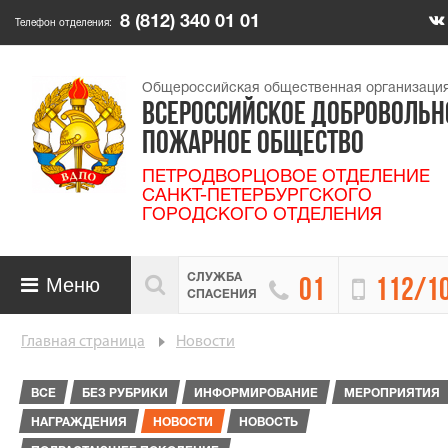
8 (812) 340 01 01
Телефон отделения:
Общероссийская общественная организаци
ВСЕРОССИЙСКОЕ ДОБРОВОЛЬН
ПОЖАРНОЕ ОБЩЕСТВО
ПЕТРОДВОРЦОВОЕ ОТДЕЛЕНИЕ
САНКТ-ПЕТЕРБУРГСКОГО
ГОРОДСКОГО ОТДЕЛЕНИЯ
СЛУЖБА

Меню


01
112/1

СПАСЕНИЯ
Главная страница
Новости
ВСЕ
БЕЗ РУБРИКИ
ИНФОРМИРОВАНИЕ
МЕРОПРИЯТИЯ
НАГРАЖДЕНИЯ
НОВОСТИ
НОВОСТЬ