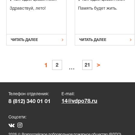
Здравствуй, лето!
Память будет жить.


ЧИТАТЬ ДАЛЕЕ
ЧИТАТЬ ДАЛЕЕ
Пагинация
>
1
2
21
…
записей
Телефон отделения:
E-mail:
14@vdpo78.ru
8 (812) 340 01 01
Соцсети:
2026 © Всероссийское добровольное пожарное общество (ВДПО)